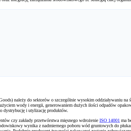
ds) należy do sektorów o szczególnie wysokim oddziaływaniu na ś
 zużyciem wody i energii, generowaniem dużych ilości odpadów opako
 dystrybucję i utylizację produktów.
entów czy zakłady przetwórstwa mięsnego wdrożenie
ISO 14001
ma be
 środowiskowy wynika z nadmiernego poboru wód gruntowych do płukan
orowania. Podobnie producent żywności pakowanej zostanie zobowiąza