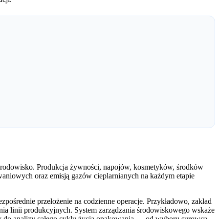
rodowisko. Produkcja żywności, napojów, kosmetyków, środków
waniowych oraz emisją gazów cieplarnianych na każdym etapie
zpośrednie przełożenie na codzienne operacje. Przykładowo, zakład
ia linii produkcyjnych. System zarządzania środowiskowego wskaże
ny do analizy całego cyklu życia opakowania — od wyboru surowca,