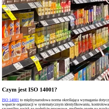
Czym jest ISO 14001?
ISO 14001
to międzynarodowa norma określająca wymagania dotyczą
wsparcie organizacji w systematycznym identyfikowaniu, kontrolowa
szczególny nacisk na podejście procesowe, myślenie oparte na ryzyku 