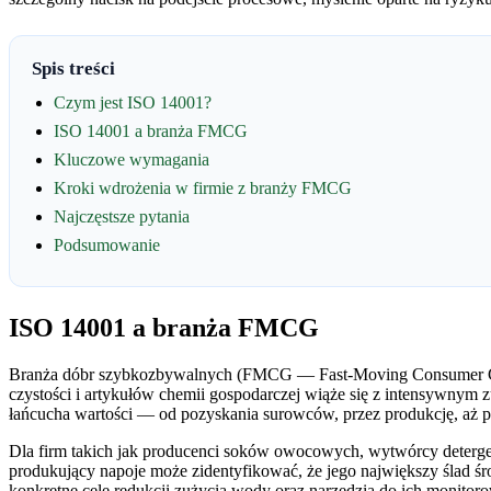
Spis treści
Czym jest ISO 14001?
ISO 14001 a branża FMCG
Kluczowe wymagania
Kroki wdrożenia w firmie z branży FMCG
Najczęstsze pytania
Podsumowanie
ISO 14001 a branża FMCG
Branża dóbr szybkozbywalnych (FMCG — Fast-Moving Consumer Goo
czystości i artykułów chemii gospodarczej wiąże się z intensywnym
łańcucha wartości — od pozyskania surowców, przez produkcję, aż po
Dla firm takich jak producenci soków owocowych, wytwórcy deterg
produkujący napoje może zidentyfikować, że jego największy ślad
konkretne cele redukcji zużycia wody oraz narzędzia do ich monit