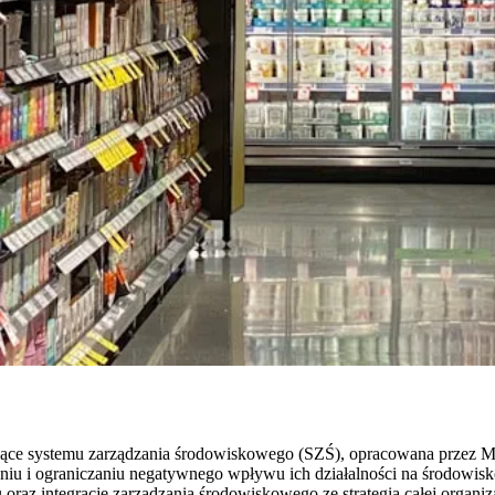
ce systemu zarządzania środowiskowego (SZŚ), opracowana przez Mi
niu i ograniczaniu negatywnego wpływu ich działalności na środowis
oraz integrację zarządzania środowiskowego ze strategią całej organiza