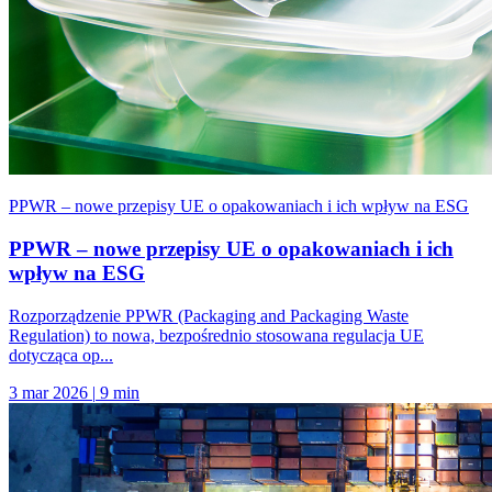
PPWR – nowe przepisy UE o opakowaniach i ich wpływ na ESG
PPWR – nowe przepisy UE o opakowaniach i ich
wpływ na ESG
Rozporządzenie PPWR (Packaging and Packaging Waste
Regulation) to nowa, bezpośrednio stosowana regulacja UE
dotycząca op...
3 mar 2026
|
9 min