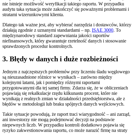
nie istnieje możliwość weryfikacji takiego raportu. W przypadku
audytu taka sytuacja może zakończyć się poważnymi problemami i
stratami wizerunkowymi klienta.
Dlatego tak ważne jest, aby wybierać narzędzia i dostawców, którzy
działają zgodnie z uznanymi standardami – np.
ISAE 3000
. To
międzynarodowy standard zapewniania jakości raportów
niefinansowych, który gwarantuje rzetelność danych i stosowanie
sprawdzonych procedur kontrolnych.
3. Błędy w danych i duże rozbieżności
Jednym z najczęstszych problemów przy liczeniu śladu węglowego
są nieuzasadnione różnice w wynikach – zarówno między
kolejnymi latami, jak i pomiędzy różnymi raportami
przygotowanymi dla tej samej firmy. Zdarza się, że w obliczeniach
pojawiają się rekalkulacje rzędu kilkunastu procent, które nie
wynikają z realnych zmian w działalności przedsiębiorstwa, ale z
błędów w metodologii lub braku spójnych danych wejściowych.
Takie sytuacje powodują, że raport traci wiarygodność – ani zarząd,
ani inwestorzy nie mogą podejmować decyzji na podstawie
niepewnych liczb. W przypadku kontroli dodatkowo pojawia się
ryzyko zakwestionowania raportu, co może narazić firmę na straty