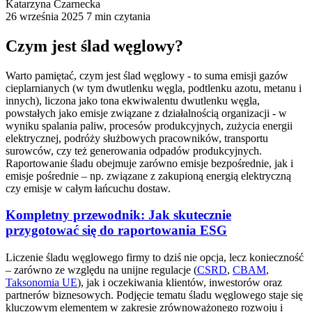
Katarzyna Czarnecka
26 września 2025
7 min czytania
Czym jest ślad węglowy?
Warto pamiętać, czym jest ślad węglowy - to suma emisji gazów
cieplarnianych (w tym dwutlenku węgla, podtlenku azotu, metanu i
innych), liczona jako tona ekwiwalentu dwutlenku węgla,
powstałych jako emisje związane z działalnością organizacji - w
wyniku spalania paliw, procesów produkcyjnych, zużycia energii
elektrycznej, podróży służbowych pracowników, transportu
surowców, czy też generowania odpadów produkcyjnych.
Raportowanie śladu obejmuje zarówno emisje bezpośrednie, jak i
emisje pośrednie – np. związane z zakupioną energią elektryczną
czy emisje w całym łańcuchu dostaw.
Kompletny przewodnik: Jak skutecznie
przygotować się do raportowania ESG
Liczenie śladu węglowego firmy to dziś nie opcja, lecz konieczność
– zarówno ze względu na unijne regulacje (
CSRD
,
CBAM
,
Taksonomia UE
), jak i oczekiwania klientów, inwestorów oraz
partnerów biznesowych. Podjęcie tematu śladu węglowego staje się
kluczowym elementem w zakresie zrównoważonego rozwoju i