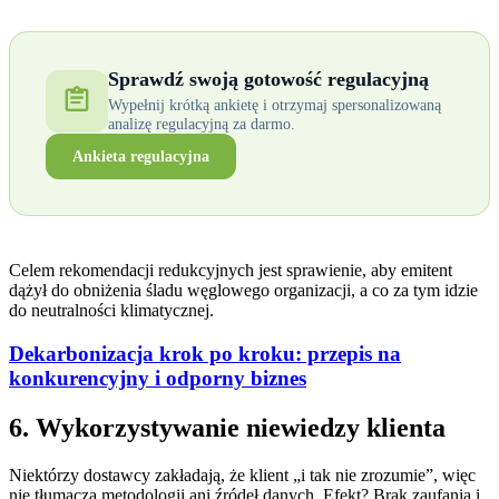
Sprawdź swoją gotowość regulacyjną
Wypełnij krótką ankietę i otrzymaj spersonalizowaną
analizę regulacyjną za darmo.
Ankieta regulacyjna
Celem rekomendacji redukcyjnych jest sprawienie, aby emitent
dążył do obniżenia śladu węglowego organizacji, a co za tym idzie
do neutralności klimatycznej.
Dekarbonizacja krok po kroku: przepis na
konkurencyjny i odporny biznes
6. Wykorzystywanie niewiedzy klienta
Niektórzy dostawcy zakładają, że klient „i tak nie zrozumie”, więc
nie tłumaczą metodologii ani źródeł danych. Efekt? Brak zaufania i